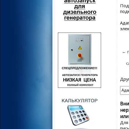
Под
под
Ада
эле
← 
с
Дру
Вни
нер
или
Для
пис