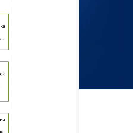
ика
..
ок
я
ния
ля