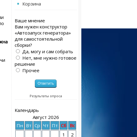
Корзина
ли
Ваше мнение
по
Вам нужен конструктор
«Автозапуск генератора»
для самостоятельной
ожна
сборки?
Да, могу и сам собрать
Нет, мне нужно готовое
ачи
решение
Прочее
Результаты опроса
Календарь
Август 2026
Пн
Вт
Ср
Чт
Пт
Сб
Вс
1
2