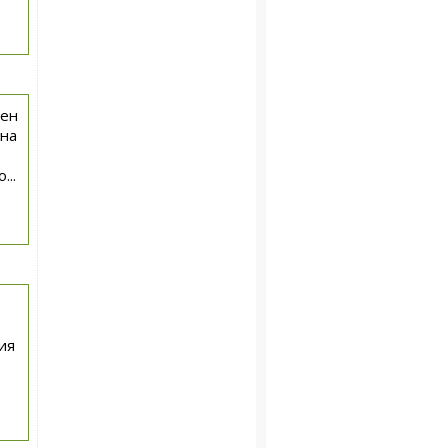
лен
 на
...
ия