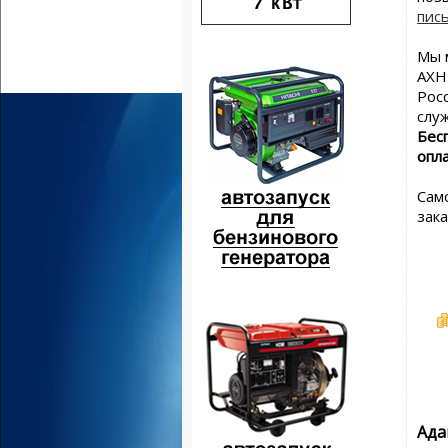
пис
Мы 
АХН-
Рос
слу
Бес
опл
Сам
зак
Ада