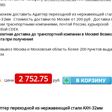
ьмо
.
можем доставить Адаптер переходной из нержавеющей ста
32мм . Стоимость доставки по Москве от 200 руб . Доставка 
сии траснпортными компаниями, почтой России, курьерской
жбой CDEK.
платная доставка до транспортной компании в Москве! Возм
ата при получении!
овывоз Москва и Московская область более 200 пунктов выд
аза
2 752.75
Цена
руб.
птер переходной из нержавеющей стали АХН-32мм