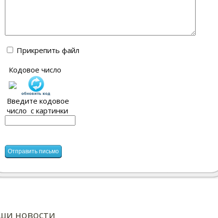
Прикрепить файл
Кодовое число
Введите кодовое
число с картинки
ши новости