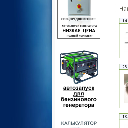
На
14
25
18