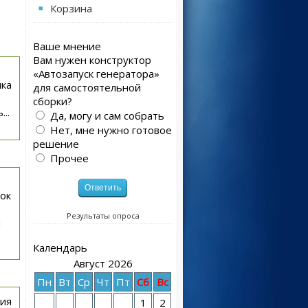
Корзина
Ваше мнение
Вам нужен конструктор
«Автозапуск генератора»
ика
для самостоятельной
сборки?
..
Да, могу и сам собрать
Нет, мне нужно готовое
решение
Прочее
ок
Результаты опроса
я
Календарь
Август 2026
Пн
Вт
Ср
Чт
Пт
Сб
Вс
ния
1
2