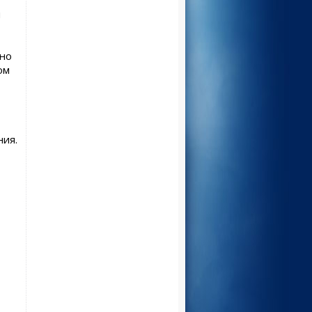
и
ено
ом
ния.