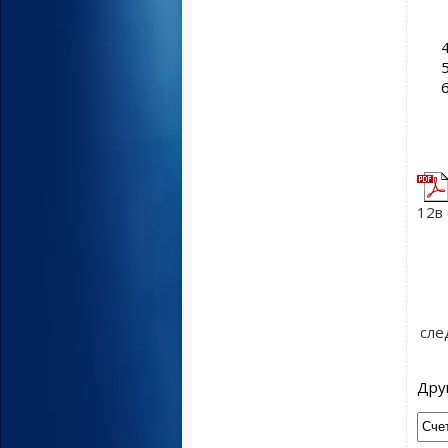
12в 
сле
Дру