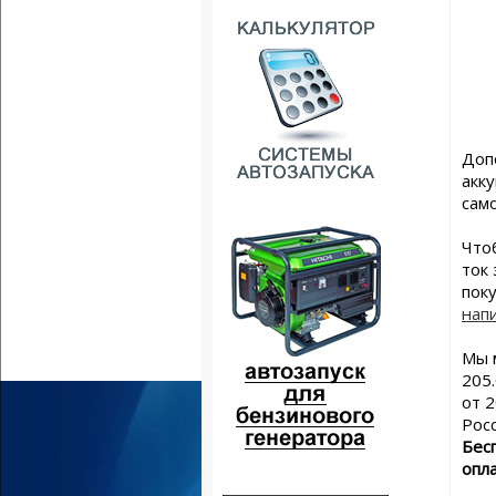
Доп
акк
сам
Что
ток 
пок
нап
Мы 
205.
от 
Рос
Бес
опл