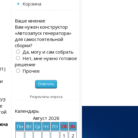
Корзина
Ваше мнение
Вам нужен конструктор
«Автозапуск генератора»
для самостоятельной
сборки?
Да, могу и сам собрать
Нет, мне нужно готовое
решение
01)
Прочее
и
Результаты опроса
(УЗ
ве
Календарь
той
Август 2026
ожна
Пн
Вт
Ср
Чт
Пт
Сб
Вс
1
2