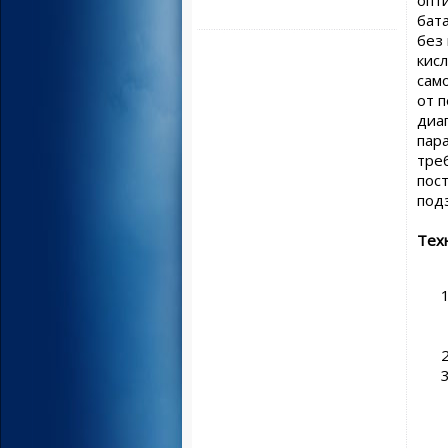
бат
без
кис
сам
от 
диа
пар
тре
пос
под
Тех