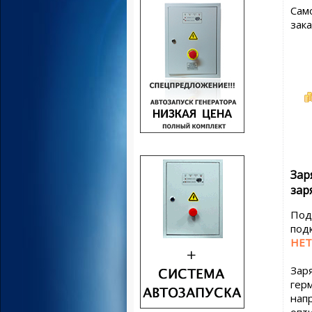
Сам
зак
Зар
зар
Под
под
НЕТ
Зар
гер
нап
опт