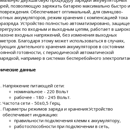
арей, позволяющую заряжать батарею максимально быстро 
 повреждения. Обеспечивает оптимальный, для свинцово-
лотных аккумуляторов, режим хранения с компенсацией тока
оразряда. Устройство полностью автоматизировано, защищ
перегрузок по входным и выходным цепям, работает в широк
пазоне входных напряжений, без изменения выходных
аметров. Благодаря этому может использоваться в случаях,
бующих длительного хранения аккумуляторов в состоянии
тоянной готовности, с периодической автоматической
зарядкой, например в системах бесперебойного электропита
нические данные
Напряжение питающей сети:
номинальное - 220 Вольт
рабочее - 180 - 245 Вольт.
Частота сети - 50±0,5 Герц.
Параметры режимов заряда и хранения:Устройство
обеспечивает индикацию:
правильности подключения клемм к аккумулятору,
работоспособности при подключении в сеть,