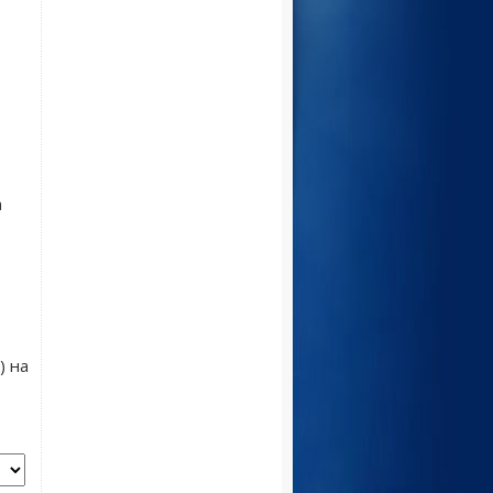
а
) на