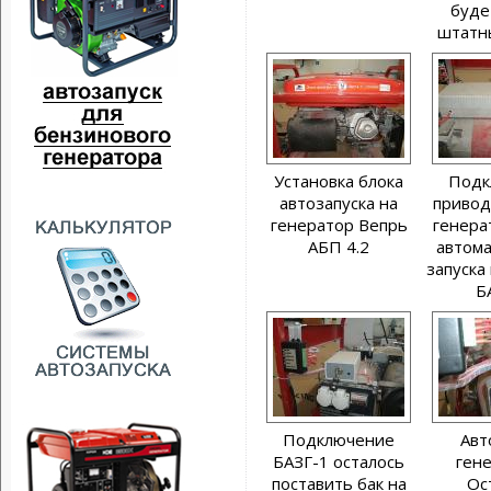
буде
штатны
Установка блока
Подк
автозапуска на
привод
генератор Вепрь
генера
АБП 4.2
автома
запуска
Б
Подключение
Авт
БАЗГ-1 осталось
гене
поставить бак на
Ос