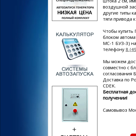
штока 2 см, и
воздушной зас
другие типы к
тяги привода 
Чтобы купить 
блоком автома
МС-1 БУЗ-3) н
телефону
8 (4
Мы можем дос
совместно с б
согласования Б
Доставка по Р
CDEK.
Бесплатная до
получении!
Самовывоз Мос