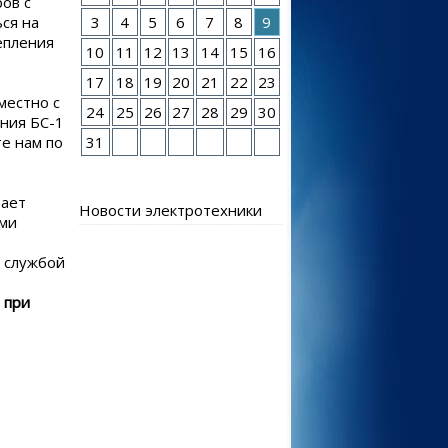
ов с
ся на
3
4
5
6
7
8
9
епления
10
11
12
13
14
15
16
17
18
19
20
21
22
23
местно с
24
25
26
27
28
29
30
ания БС-1
е нам по
31
тает
Новости электротехники
ами
й службой
 при