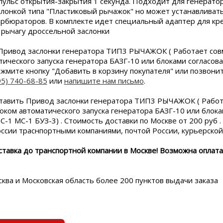
мпульс открытия-закрытия 1 секунда. Подходит для генератор
лонкой типа "Пластиковый рычажок" но может устанавливать
арбюраторов. В комплекте идет специальный адаптер для кр
к рычагу дроссельной заслонки
Привод заслонки генератора ТИП3 РЫЧАЖОК ( Работает сов
тического запуска генератора БАЗГ-10 или блоками согласов
ажмите кнопку "Добавить в корзину покупателя" или позвонит
95) 740-68-85
или
напишите нам письмо
.
тавить Привод заслонки генератора ТИП3 РЫЧАЖОК ( Рабо
локом автоматического запуска генератора БАЗГ-10 или блок
С-1 МС-1 БУЗ-3) . Стоимость доставки по Москве от 200 руб .
оссии траснпортными компаниями, почтой России, курьерско
ставка до транспортной компании в Москве! Возможна оплата
ква и Московская область более 200 пунктов выдачи заказа